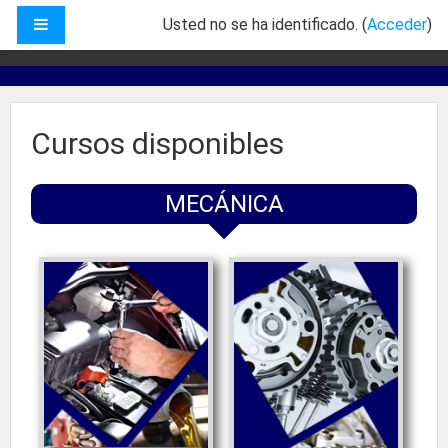
Salta al contenido principal
PANEL LATERAL
Usted no se ha identificado. (
Acceder
)
Cursos disponibles
MECÁNICA