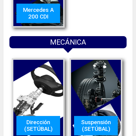
Mercedes A
200 CDI
MECÁNICA
Dirección
Suspensión
(SETÚBAL)
(SETÚBAL)