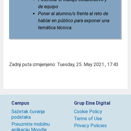
de equipo
Poner al alumno/s frente al reto de
hablar en público para exponer una
temática técnica.
Zadnji puta izmijenjeno: Tuesday, 25. May 2021., 17:43
Campus
Grup Eina Digital
Sažetak čuvanja
Cookie Policy
podataka
Terms of Use
Preuzmite mobilnu
Privacy Policies
aplikaciju Moodle