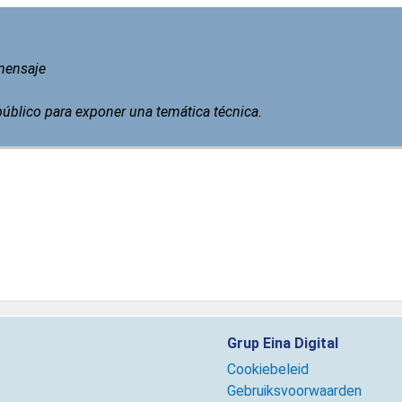
 mensaje
 público para exponer una temática técnica.
Grup Eina Digital
Cookiebeleid
Gebruiksvoorwaarden