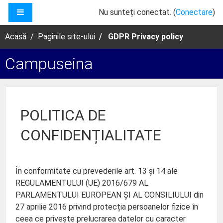
Sari la conţinutul principal
PANOU LATERAL
Nu sunteți conectat. (
Conectare
)
Acasă
Paginile site-ului
GDPR Privacy policy
Campuseina
POLITICA DE
CONFIDENȚIALITATE
În conformitate cu prevederile art. 13 și 14 ale
REGULAMENTULUI (UE) 2016/679 AL
PARLAMENTULUI EUROPEAN ȘI AL CONSILIULUI din
27 aprilie 2016 privind protecția persoanelor fizice în
ceea ce privește prelucrarea datelor cu caracter